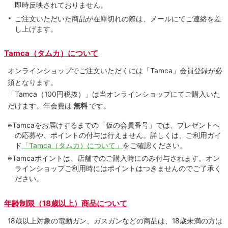
即時反映されておりません。
ご注文いただいた商品が在庫切れの際は、メールにてご連絡を差
し上げます。
Tamca（タムカ）について
オンラインショップでご注⽂いただくには「Tamca」会員登録が必
須となります。
「Tamca
（100円税抜）
」は当オンラインショップにてご購⼊いた
だけます。
年会費は
無料
です。
※Tamcaをお届けするまでの「仮の会員番号」では、プレゼントへ
の応募や、ポイントの付与は⾏えません。詳しくは、ご利⽤ガイ
ド
「Tamca（タムカ）について」
をご確認ください。
※Tamcaポイントは、店舗でのご購⼊時にのみ付与されます。オン
ラインショップご利用時にはポイントはつきませんのでご了承く
ださい。
年齢制限（18歳以上）商品について
18歳以上対象の電動ガン、ガスガンなどの商品は、18歳未満の方は