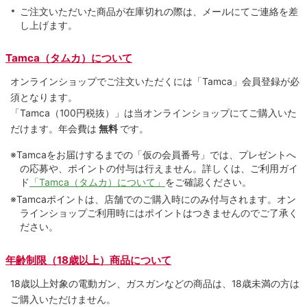
ご注文いただいた商品が在庫切れの際は、メールにてご連絡を差
し上げます。
Tamca（タムカ）について
オンラインショップでご注⽂いただくには「Tamca」会員登録が必
須となります。
「Tamca
（100円税抜）
」は当オンラインショップにてご購⼊いた
だけます。
年会費は
無料
です。
※Tamcaをお届けするまでの「仮の会員番号」では、プレゼントへ
の応募や、ポイントの付与は⾏えません。詳しくは、ご利⽤ガイ
ド
「Tamca（タムカ）について」
をご確認ください。
※Tamcaポイントは、店舗でのご購⼊時にのみ付与されます。オン
ラインショップご利用時にはポイントはつきませんのでご了承く
ださい。
年齢制限（18歳以上）商品について
18歳以上対象の電動ガン、ガスガンなどの商品は、18歳未満の方は
ご購入いただけません。