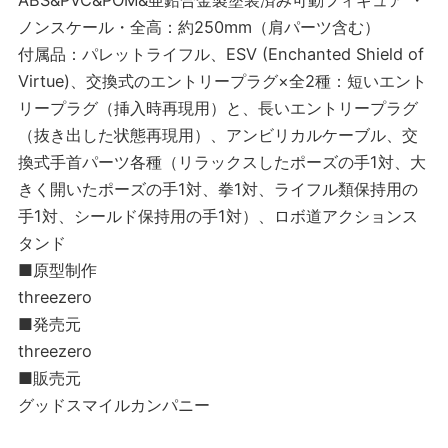
ABS&PVC&POM&亜鉛合金製塗装済み可動フィギュア ・
ノンスケール・全高：約250mm（肩パーツ含む）
付属品：パレットライフル、ESV (Enchanted Shield of
Virtue)、交換式のエントリープラグ×全2種：短いエント
リープラグ（挿入時再現用）と、長いエントリープラグ
（抜き出した状態再現用）、アンビリカルケーブル、交
換式手首パーツ各種（リラックスしたポーズの手1対、大
きく開いたポーズの手1対、拳1対、ライフル類保持用の
手1対、シールド保持用の手1対）、ロボ道アクションス
タンド
■原型制作
threezero
■発売元
threezero
■販売元
グッドスマイルカンパニー