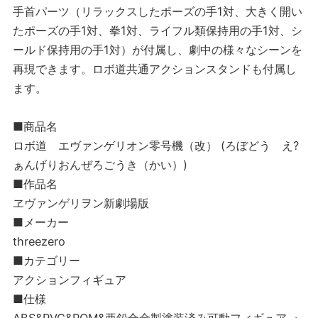
手首パーツ（リラックスしたポーズの手1対、大きく開い
たポーズの手1対、拳1対、ライフル類保持用の手1対、シ
ールド保持用の手1対）が付属し、劇中の様々なシーンを
再現できます。ロボ道共通アクションスタンドも付属し
ます。
■商品名
ロボ道 エヴァンゲリオン零号機（改） (ろぼどう え?
ぁんげりおんぜろごうき（かい）)
■作品名
ヱヴァンゲリヲン新劇場版
■メーカー
threezero
■カテゴリー
アクションフィギュア
■仕様