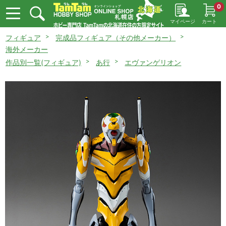
0
マイページ
カート
フィギュア
完成品フィギュア（その他メーカー）
海外メーカー
作品別一覧(フィギュア)
あ行
エヴァンゲリオン