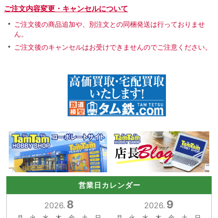
ご注文内容変更・キャンセルについて
ご注文後の商品追加や、別注文との同梱発送は行っておりませ
ん。
ご注文後のキャンセルはお受けできませんのでご注意ください。
営業日カレンダー
8
9
2026.
2026.
月
火
水
木
金
土
日
月
火
水
木
金
土
日