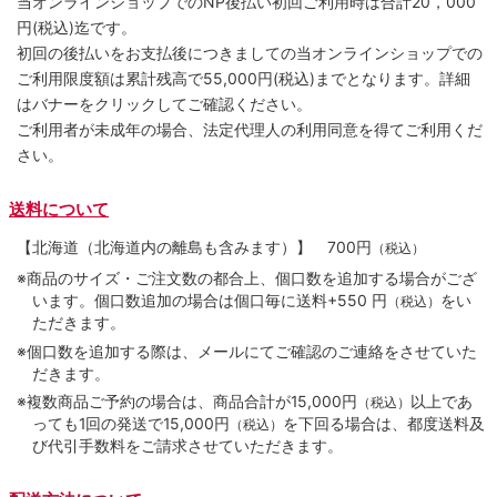
当オンラインショップでのNP後払い初回ご利用時は合計20，000
円(税込)迄です。
初回の後払いをお支払後につきましての当オンラインショップでの
ご利用限度額は累計残高で55,000円(税込)までとなります。詳細
はバナーをクリックしてご確認ください。
ご利用者が未成年の場合、法定代理人の利用同意を得てご利用くだ
さい。
送料について
【北海道（北海道内の離島も含みます）】
700円
（税込）
※商品のサイズ・ご注文数の都合上、個口数を追加する場合がござ
います。個口数追加の場合は個口毎に送料+550 円
をい
（税込）
ただきます。
※個口数を追加する際は、メールにてご確認のご連絡をさせていた
だきます。
※複数商品ご予約の場合は、商品合計が15,000円
以上であ
（税込）
っても1回の発送で15,000円
を下回る場合は、都度送料及
（税込）
び代引手数料をご請求させていただきます。