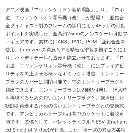
アニメ映画『ヱヴァンゲリヲン新劇場版』より、「ロボ
道 エヴァンゲリオン零号機（改）」が登場！ 亜鉛合
金ダイキャスト製のフレームの採用により48ヶ所の可動
ポイントを実現した、全高約25cmのノンスケール可動フ
ィギュアです。素材にはABS、PVC、POM、亜鉛合金を
使用。threezeroの得意とする精密な塗装を施すことによ
り、ハイディテールな造形を際立たせております。「ロ
ボ道 エヴァンゲリオン零号機（改）」にはプレイアビ
リティを向上させる様々なギミックも搭載。エントリー
プラグのカバーは開閉可能で、中のエントリープラグを
露出できます。エントリープラグは2種類付属し、挿入時
を再現するための短いエントリープラグと、抜き出した
状態を再現するための長いエントリープラグとの交換式
です。アンビリカルケーブルは背中のソケットに着脱可
能です。装備として、パレットライフルとESV (Enchant
ed Shield of Virtue)が付属。また、ポーズの異なる各種