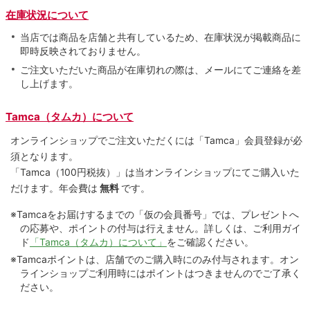
在庫状況について
当店では商品を店舗と共有しているため、在庫状況が掲載商品に
即時反映されておりません。
ご注文いただいた商品が在庫切れの際は、メールにてご連絡を差
し上げます。
Tamca（タムカ）について
オンラインショップでご注⽂いただくには「Tamca」会員登録が必
須となります。
「Tamca
（100円税抜）
」は当オンラインショップにてご購⼊いた
だけます。
年会費は
無料
です。
※Tamcaをお届けするまでの「仮の会員番号」では、プレゼントへ
の応募や、ポイントの付与は⾏えません。詳しくは、ご利⽤ガイ
ド
「Tamca（タムカ）について」
をご確認ください。
※Tamcaポイントは、店舗でのご購⼊時にのみ付与されます。オン
ラインショップご利用時にはポイントはつきませんのでご了承く
ださい。