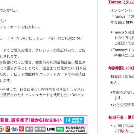
Tamca（タ
オンラインシ
でお支払い。
「Tamca
（1
払い
年会費は
無料
ジットカードでお支払い。
※Tamca
トの付与は
トカード
※（VISAデビットカード等）
のご利用につい
ご確認くだ
※Tamca
ードでご購入の場合、クレジットの認証時点で、ご指
利用時には
とされます。
が変更になった場合、変更前の利用金額は後日返金さ
年齢制限（18
は２重引き落としとなり、返金までに最大で60日を要
ため、デビット機能付きクレジットカードでの決済は
18歳以上対
します。
せん。
を利用して、預金口座より即時代金引き落としがされ
※年齢を詐称
発行されたキャッシュカードを使用したJ-Debitシ
ます。
※たとえ保護
初期不良・返
お届け商品
７日以内
に