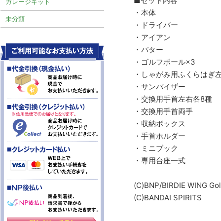
■セット内容
ガレージキット
・本体
未分類
・ドライバー
・アイアン
・パター
・ゴルフボール×3
・しゃがみ用ふくらはぎ
・サンバイザー
・交換用手首左右各8種
・交換用手首両手
・収納ボックス
・手首ホルダー
・ミニブック
・専用台座一式
(C)BNP/BIRDIE WING Gol
(C)BANDAI SPIRITS