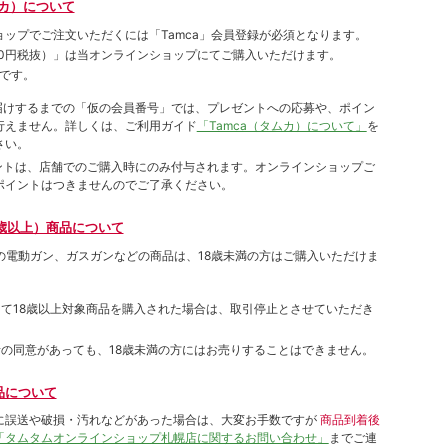
ムカ）について
ョップでご注⽂いただくには「Tamca」会員登録が必須となります。
00円税抜）
」は当オンラインショップにてご購⼊いただけます。
です。
をお届けするまでの「仮の会員番号」では、プレゼントへの応募や、ポイン
⾏えません。詳しくは、ご利⽤ガイド
「Tamca（タムカ）について」
を
さい。
ポイントは、店舗でのご購⼊時にのみ付与されます。オンラインショップご
ポイントはつきませんのでご了承ください。
歳以上）商品について
象の電動ガン、ガスガンなどの商品は、18歳未満の方はご購入いただけま
して18歳以上対象商品を購入された場合は、取引停止とさせていただき
者の同意があっても、18歳未満の方にはお売りすることはできません。
品について
に誤送や破損・汚れなどがあった場合は、大変お手数ですが
商品到着後
「タムタムオンラインショップ札幌店に関するお問い合わせ」
までご連