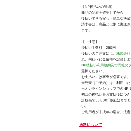
【NP後払いの詳細】
商品の到着を確認してから、「コ
後払いできる安心・簡単な決済
請求書は、商品とは別に郵送さ
ます。
【ご注意】
後払い手数料：250円
後払いのご注文には、
株式会社
れ、同社へ代金債権を譲渡しま
NP後払い利用規約及び同社の
選択ください。
お支払いには審査が必要です。
未発売（ご予約）はご利用いた
当オンラインショップでのNP後
初回の後払いをお支払後につき
計残高で55,000円(税込)
い。
ご利用者が未成年の場合、法定
送料について