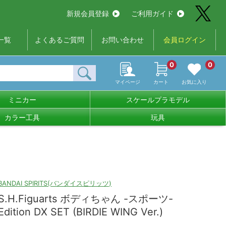
新規会員登録
ご利用ガイド
一覧
よくあるご質問
お問い合わせ
会員ログイン
0
0
マイページ
カート
お気に入り
ミニカー
スケールプラモデル
カラー工具
玩具
BANDAI SPIRITS(バンダイスピリッツ)
S.H.Figuarts ボディちゃん -スポーツ-
Edition DX SET (BIRDIE WING Ver.)