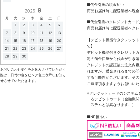
■代金引換の現金払い
9
2026.
商品お届け時に配送業者へ現金
月
火
水
木
金
土
日
■代金引換のクレジットカ―ド
1
2
3
4
5
6
商品お届け時に配送業者へクレ
7
8
9
10
11
12
13
【デビット機能付きクレジッ
14
15
16
17
18
19
20
て】
21
22
23
24
25
26
27
デビット機能付きクレジットカ
28
29
30
定の預金口座から代金が引き落
クレジットの認証後に注文内容
お問い合わせ受付をお休みさせていただく
れますが、返金されるまでの間
際は、日付の色をピンク色に表示しお知ら
する可能性がございます。その
せさせていただきます。
ご遠慮頂きますようお願いいた
※クレジットカードのシステム
るデビットカード（金融機関で
ステムとは異なります。）
■NP後払い