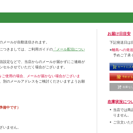
お届け日目安
のメールが自動送信されます。
下記発送日は
につきましては、ご利用ガイドの
「メール配信につい
※
離島への発
予めご了承
信設定などで、当店からのメールが届かずにご連絡が
ンセルさせていただく場合がございます。
カートに入
ールをご使用の場合、メールが届かない場合がございま
予約す
、別のメールアドレスをご検討くださいますようお願
在庫な
在庫状況につ
準備中です）
当店では商
りません。
ご注文いた
ざいません。