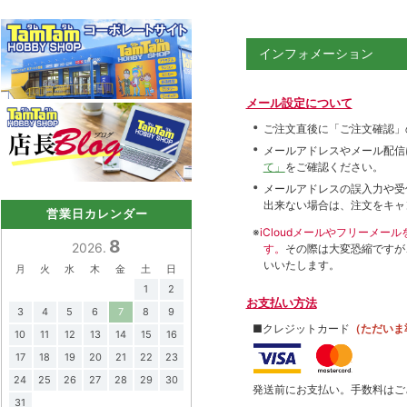
インフォメーション
メール設定について
ご注文直後に「ご注文確認」
メールアドレスやメール配信
て」
をご確認ください。
メールアドレスの誤入力や受
出来ない場合は、注文をキャ
営業日カレンダー
※
iCloudメールやフリーメ
8
2026.
す。
その際は大変恐縮ですが
いいたします。
月
火
水
木
金
土
日
1
2
お支払い方法
3
4
5
6
7
8
9
■クレジットカード
（ただいま
10
11
12
13
14
15
16
17
18
19
20
21
22
23
24
25
26
27
28
29
30
発送前にお支払い。手数料はご
31