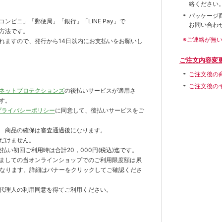
絡ください
パッケージ
ンビニ」「郵便局」「銀行」「LINE Pay」で
お問い合わ
方法です。
※ご連絡が無
れますので、発行から14日以内にお支払いをお願いし
ご注文内容変
ご注文後の
ご注文後の
ネットプロテクションズ
の後払いサービスが適用さ
す。
プライバシーポリシー
に同意して、後払いサービスをご
 商品の確保は審査通過後になります。
だけません。
払い初回ご利用時は合計20，000円(税込)迄です。
ましての当オンラインショップでのご利用限度額は累
までとなります。詳細はバナーをクリックしてご確認くださ
代理人の利用同意を得てご利用ください。