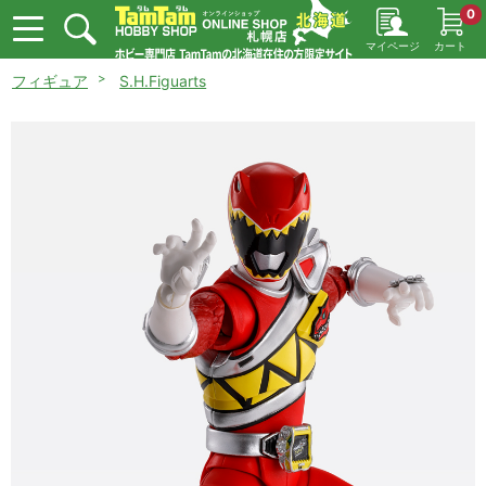
0
マイページ
カート
フィギュア
S.H.Figuarts