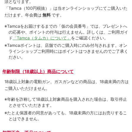
須となります。
「Tamca
（100円税抜）
」は当オンラインショップにてご購⼊いた
だけます。
年会費は
無料
です。
※Tamcaをお届けするまでの「仮の会員番号」では、プレゼントへ
の応募や、ポイントの付与は⾏えません。詳しくは、ご利⽤ガイ
ド
「Tamca（タムカ）について」
をご確認ください。
※Tamcaポイントは、店舗でのご購⼊時にのみ付与されます。オン
ラインショップご利用時にはポイントはつきませんのでご了承く
ださい。
年齢制限（18歳以上）商品について
18歳以上対象の電動ガン、ガスガンなどの商品は、18歳未満の方は
ご購入いただけません。
※年齢を詐称して18歳以上対象商品を購入された場合は、取引停止
とさせていただきます。
※たとえ保護者の同意があっても、18歳未満の方にはお売りするこ
とはできません。