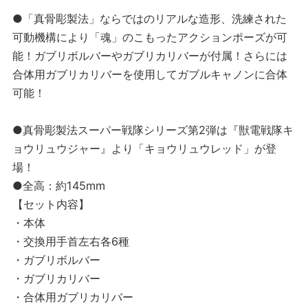
●「真骨彫製法」ならではのリアルな造形、洗練された
可動機構により「魂」のこもったアクションポーズが可
能！ガブリボルバーやガブリカリバーが付属！さらには
合体用ガブリカリバーを使用してガブルキャノンに合体
可能！
●真骨彫製法スーパー戦隊シリーズ第2弾は『獣電戦隊キ
ョウリュウジャー』より「キョウリュウレッド」が登
場！
●全高：約145mm
【セット内容】
・本体
・交換用手首左右各6種
・ガブリボルバー
・ガブリカリバー
・合体用ガブリカリバー