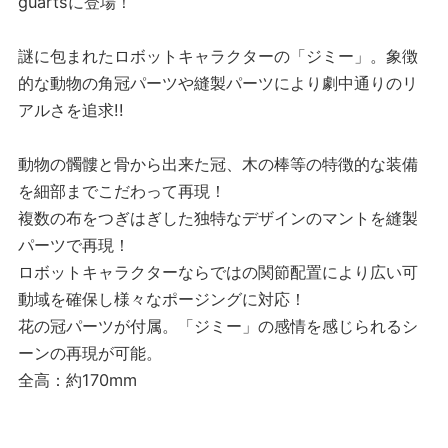
guartsに登場！
謎に包まれたロボットキャラクターの「ジミー」。象徴
的な動物の角冠パーツや縫製パーツにより劇中通りのリ
アルさを追求!!
動物の髑髏と骨から出来た冠、木の棒等の特徴的な装備
を細部までこだわって再現！
複数の布をつぎはぎした独特なデザインのマントを縫製
パーツで再現！
ロボットキャラクターならではの関節配置により広い可
動域を確保し様々なポージングに対応！
花の冠パーツが付属。「ジミー」の感情を感じられるシ
ーンの再現が可能。
全高：約170mm