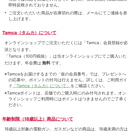
即時反映されておりません。
ご注文いただいた商品が在庫切れの際は、メールにてご連絡を差
し上げます。
Tamca（タムカ）について
オンラインショップでご注⽂いただくには「Tamca」会員登録が必
須となります。
「Tamca
（100円税抜）
」は当オンラインショップにてご購⼊いた
だけます。
年会費は
無料
です。
※Tamcaをお届けするまでの「仮の会員番号」では、プレゼントへ
の応募や、ポイントの付与は⾏えません。詳しくは、ご利⽤ガイ
ド
「Tamca（タムカ）について」
をご確認ください。
※Tamcaポイントは、店舗でのご購⼊時にのみ付与されます。オン
ラインショップご利用時にはポイントはつきませんのでご了承く
ださい。
年齢制限（18歳以上）商品について
18歳以上対象の電動ガン、ガスガンなどの商品は、18歳未満の方は