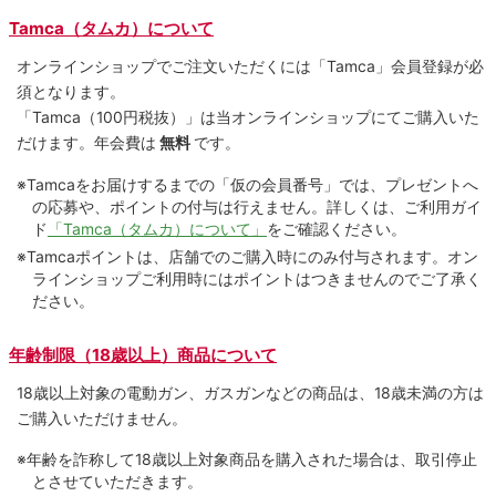
Tamca（タムカ）について
オンラインショップでご注⽂いただくには「Tamca」会員登録が必
須となります。
「Tamca
（100円税抜）
」は当オンラインショップにてご購⼊いた
だけます。
年会費は
無料
です。
※Tamcaをお届けするまでの「仮の会員番号」では、プレゼントへ
の応募や、ポイントの付与は⾏えません。詳しくは、ご利⽤ガイ
ド
「Tamca（タムカ）について」
をご確認ください。
※Tamcaポイントは、店舗でのご購⼊時にのみ付与されます。オン
ラインショップご利用時にはポイントはつきませんのでご了承く
ださい。
年齢制限（18歳以上）商品について
18歳以上対象の電動ガン、ガスガンなどの商品は、18歳未満の方は
ご購入いただけません。
※年齢を詐称して18歳以上対象商品を購入された場合は、取引停止
とさせていただきます。