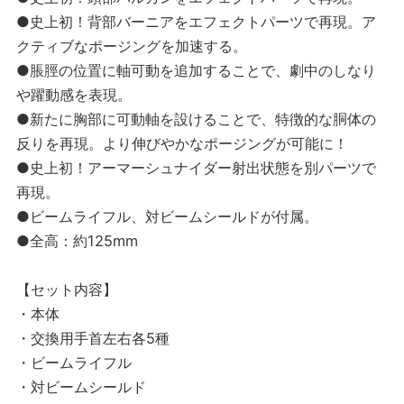
●史上初！背部バーニアをエフェクトパーツで再現。ア
クティブなポージングを加速する。
●脹脛の位置に軸可動を追加することで、劇中のしなり
や躍動感を表現。
●新たに胸部に可動軸を設けることで、特徴的な胴体の
反りを再現。より伸びやかなポージングが可能に！
●史上初！アーマーシュナイダー射出状態を別パーツで
再現。
●ビームライフル、対ビームシールドが付属。
●全高：約125mm
【セット内容】
・本体
・交換用手首左右各5種
・ビームライフル
・対ビームシールド