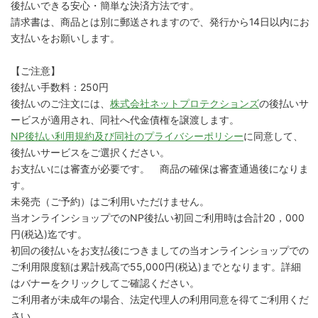
後払いできる安心・簡単な決済方法です。
請求書は、商品とは別に郵送されますので、発行から14日以内にお
支払いをお願いします。
【ご注意】
後払い手数料：250円
後払いのご注文には、
株式会社ネットプロテクションズ
の後払いサ
ービスが適用され、同社へ代金債権を譲渡します。
NP後払い利用規約及び同社のプライバシーポリシー
に同意して、
後払いサービスをご選択ください。
お支払いには審査が必要です。 商品の確保は審査通過後になりま
す。
未発売（ご予約）はご利用いただけません。
当オンラインショップでのNP後払い初回ご利用時は合計20，000
円(税込)迄です。
初回の後払いをお支払後につきましての当オンラインショップでの
ご利用限度額は累計残高で55,000円(税込)までとなります。詳細
はバナーをクリックしてご確認ください。
ご利用者が未成年の場合、法定代理人の利用同意を得てご利用くだ
さい。