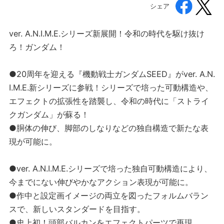
シェア
ver. A.N.I.M.E.シリーズ新展開！令和の時代を駆け抜け
ろ！ガンダム！
●20周年を迎える『機動戦士ガンダムSEED』がver. A.N.
I.M.E.新シリーズに参戦！シリーズで培った可動構造や、
エフェクトの拡張性を踏襲し、令和の時代に「ストライ
クガンダム」が蘇る！
●胴体の伸び、脚部のしなりなどの独自構造で新たな表
現が可能に。
●ver. A.N.I.M.E.シリーズで培った独自可動構造により、
今までにない伸びやかなアクション表現が可能に。
●作中と設定画イメージの両立を図ったフォルムバラン
スで、新しいスタンダードを目指す。
●史上初！頭部バルカンをエフェクトパーツで再現。